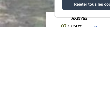
Rejeter tous les co
Arrivée
07
/ août