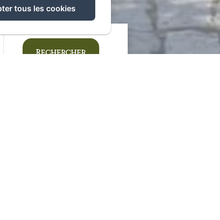
ter tous les cookies
Rechercher
aises & Vins
ndredis de cet
s d'une soirée,