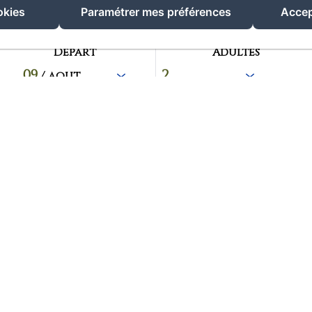
okies
Paramétrer mes préférences
Accep
Départ
Adultes
09
/ août
Soirée Br
Tous les ve
été, le temp