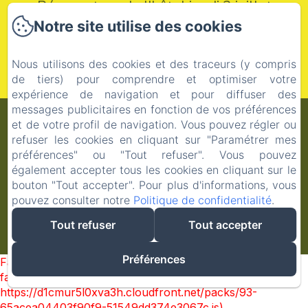
Réouverture de l'hôtel jeudi 2 juillet
Notre site utilise des cookies
et ouverture du restaurant avec sa
nouvelle carte mercredi 8 juillet
Nous utilisons des cookies et des traceurs (y compris
de tiers) pour comprendre et optimiser votre
expérience de navigation et pour diffuser des
messages publicitaires en fonction de vos préférences
Auberge du Parc (anciennement Auberge
et de votre profil de navigation. Vous pouvez régler ou
de Correns)
refuser les cookies en cliquant sur "Paramétrer mes
préférences" ou "Tout refuser". Vous pouvez
Politique de confidentialité
Informations légales
également accepter tous les cookies en cliquant sur le
Informations sur les cookies
bouton "Tout accepter". Pour plus d'informations, vous
34 Place du Général de Gaulle (parking de l'hôtel au 9 rue
pouvez consulter notre
Politique de confidentialité
.
des Ecoliers), Correns, 83570, France
contact@aubergedecorrens.fr
Tout refuser
Tout accepter
+33 4 94 59 53 52
Créé par Amenitiz
Préférences
Failed to load BookingEngine/index: Loading chunk 93
failed. (missing:
https://d1cmur5l0xva3h.cloudfront.net/packs/93-
65acea04403f90f9-51549dd374e3067c.js)