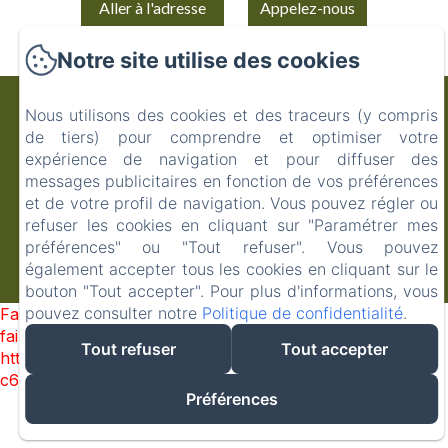
Aller à l'adresse
Appelez-nous
Notre site utilise des cookies
Auberge du Parc (anciennement Auberge
Nous utilisons des cookies et des traceurs (y compris
de Correns)
de tiers) pour comprendre et optimiser votre
expérience de navigation et pour diffuser des
Politique de confidentialité
Informations légales
messages publicitaires en fonction de vos préférences
Informations sur les cookies
et de votre profil de navigation. Vous pouvez régler ou
34 Place du Général de Gaulle (parking de l'hôtel au 9 rue
refuser les cookies en cliquant sur "Paramétrer mes
des Ecoliers), Correns, 83570, France
préférences" ou "Tout refuser". Vous pouvez
contact@aubergedecorrens.fr
également accepter tous les cookies en cliquant sur le
+33 4 94 59 53 52
bouton "Tout accepter". Pour plus d'informations, vous
Créé par Amenitiz
pouvez consulter notre
Politique de confidentialité
.
Failed to load BookingEngine/index: Loading chunk 1322
failed. (missing:
Tout refuser
Tout accepter
https://d1cmur5l0xva3h.cloudfront.net/packs/1322-
c6e932f9d3d27b65-1bf7c4dc6a241241.js)
Préférences