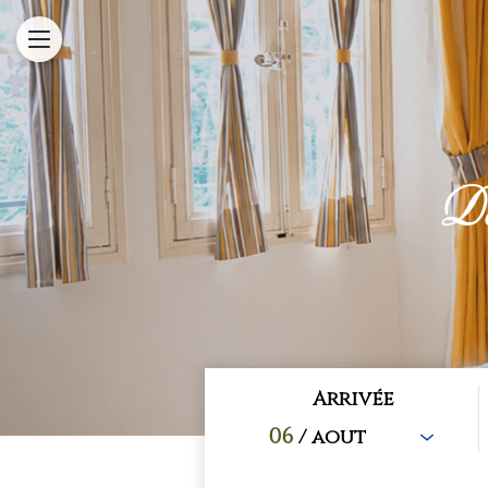
Do
Arrivée
06
/ août