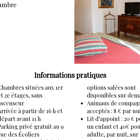
hambre
Informations pratiques
Chambres situées aux 1er
options salées sont
et 2e étages, sans
disponibles sur dem
ascenseur
Animaux de compag
Arrivée à partir de 16 h et
acceptés : 8 € par nui
départ avant 11 h
Lit d’appoint : 20 € 
Parking privé gratuit au 9
un enfant et 40€ po
rue des Écoliers
adulte, par nuit, sur