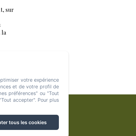
it, sur
s
 la
s à
re
optimiser votre expérience
nces et de votre profil de
mes préférences" ou "Tout
"Tout accepter". Pour plus
s)
ies
ter tous les cookies
83570, France