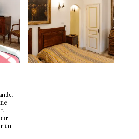
ande.
nie
t.
pour
ur un