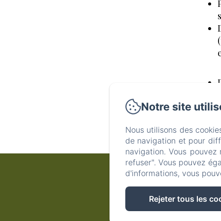
Notre site utili
Nous utilisons des cookie
de navigation et pour dif
navigation. Vous pouvez 
refuser". Vous pouvez éga
A
d'informations, vous pouv
Po
Rejeter tous les co
34 Place du 