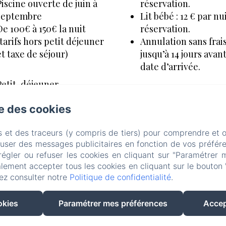
Piscine ouverte de juin à
réservation.
septembre
Lit bébé : 12 € par nu
De 100€ à 150€ la nuit
réservation.
(tarifs hors petit déjeuner
Annulation sans frai
et taxe de séjour)
jusqu’à 14 jours avant
date d’arrivée.
Petit-déjeuner
continental : 14 € par
Pour toute demande
se des cookies
personne, servi en salle
particulière, n’hésitez pa
ou sur la terrasse. Des
nous contacter avant vot
s et des traceurs (y compris de tiers) pour comprendre et 
arrivée.
fuser des messages publicitaires en fonction de vos préfére
régler ou refuser les cookies en cliquant sur "Paramétrer 
lement accepter tous les cookies en cliquant sur le bouton 
uberge du Parc (anciennement Auberge de Corren
ez consulter notre
Politique de confidentialité
.
litique de confidentialité
Informations légales
Informations sur les cook
okies
Paramétrer mes préférences
Accep
Général de Gaulle (parking de l'hôtel au 9 rue des Ecoliers), Correns, 
contact@aubergedecorrens.fr
+33 4 94 59 53 52