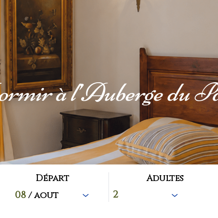
rmir à l’Auberge du P
Départ
Adultes
08
/ août